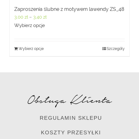
Zaproszenia ślubne z motywem lawendy ZS_48
Zakres
3,00
zł
–
3,40
zł
cen:
Wybierz opcje
od
3,00 zł
Wybierz opcje
Szczegóły
do
3,40 zł
Obsługa Klienta
REGULAMIN SKLEPU
KOSZTY PRZESYŁKI