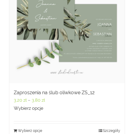
Zaproszenia na ślub oliwkowe ZS_12
Zakres
3,20
zł
–
3,80
zł
cen:
Wybierz opcje
od
3,20 zł
Wybierz opcje
Szczegóły
do