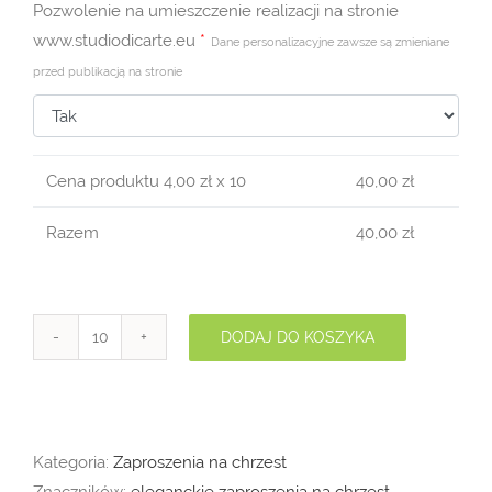
Pozwolenie na umieszczenie realizacji na stronie
www.studiodicarte.eu
*
Dane personalizacyjne zawsze są zmieniane
przed publikacją na stronie
Cena produktu
4,00
zł x 10
40,00
zł
Razem
40,00
zł
DODAJ DO KOSZYKA
ilość
Zaproszenia
na
Chrzest
Kategoria:
Zaproszenia na chrzest
Święty