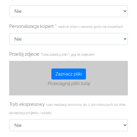
Personalizacja kopert
*
nadruk imion i nazwisk gości na kopertach
Prześlij zdjęcie
Tutaj załaduj plik/i .jpg ze zdjęciem
Zaznacz pliki
Przeciągnij pliki tutaj
Tryb ekspresowy
czas realizacji skrócony do 2 dni roboczych od dnia
akceptacji projektu i wpłaty