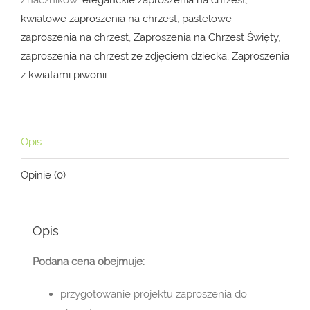
Znaczników:
eleganckie zaproszenia na chrzest
,
ze
kwiatowe zaproszenia na chrzest
,
pastelowe
zdjęciem
zaproszenia na chrzest
,
Zaproszenia na Chrzest Święty
,
ZCH_055
zaproszenia na chrzest ze zdjęciem dziecka
,
Zaproszenia
z kwiatami piwonii
Opis
Opinie (0)
Opis
Podana cena obejmuje:
przygotowanie projektu zaproszenia do