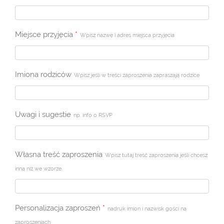
Miejsce przyjęcia
*
Wpisz nazwę i adres miejsca przyjęcia
Imiona rodziców
Wpisz jeśli w treści zaproszenia zapraszają rodzice
Uwagi i sugestie
np. info o RSVP
Własna treść zaproszenia
Wpisz tutaj treść zaproszenia jeśli chcesz
inną niż we wzorze.
Personalizacja zaproszeń
*
nadruk imion i nazwisk gości na
zaproszeniach