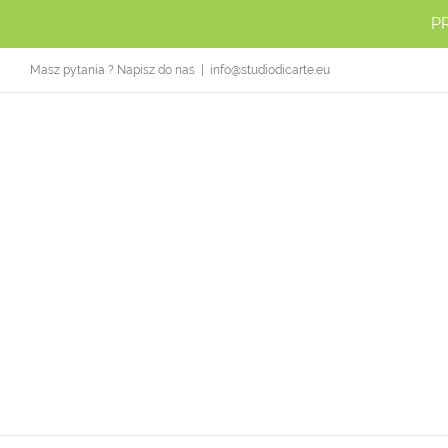
Przejdź
P
do
zawartości
Masz pytania ? Napisz do nas
|
info@studiodicarte.eu