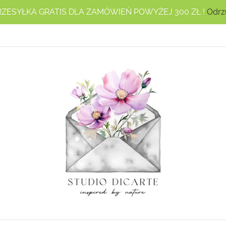
RZESYŁKA GRATIS DLA ZAMÓWIEŃ POWYŻEJ 300 ZŁ !
Odrz