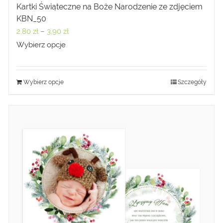
Kartki Świąteczne na Boże Narodzenie ze zdjęciem
KBN_50
Zakres
2,80
zł
–
3,90
zł
cen:
Wybierz opcje
od
2,80 zł
Wybierz opcje
Szczegóły
do
3,90 zł