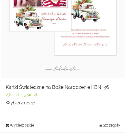
Kartki Świąteczne na Boże Narodzenie KBN_36
Zakres
2,80
zł
–
3,90
zł
cen:
Wybierz opcje
od
2,80 zł
Wybierz opcje
Szczegóły
do