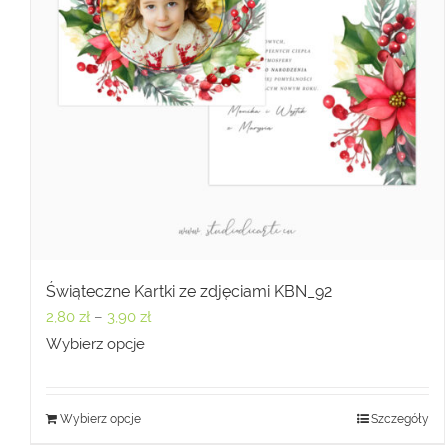
Świąteczne Kartki ze zdjęciami KBN_92
Zakres
2,80
zł
–
3,90
zł
cen:
Wybierz opcje
od
2,80 zł
Wybierz opcje
Szczegóły
do