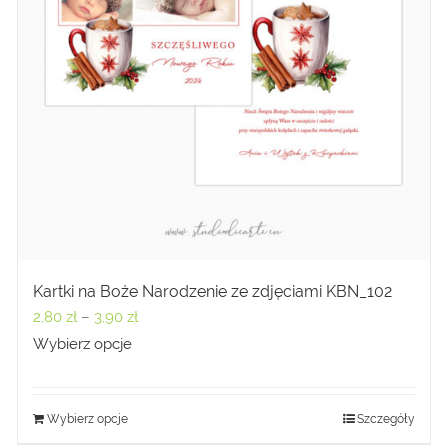
Kartki na Boże Narodzenie ze zdjęciami KBN_102
Zakres
2,80
zł
–
3,90
zł
cen:
Wybierz opcje
od
2,80 zł
Wybierz opcje
Szczegóły
do