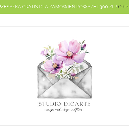
RZESYŁKA GRATIS DLA ZAMÓWIEŃ POWYŻEJ 300 ZŁ !
Odrz