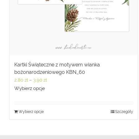
Kartki Świąteczne z motywem wianka
bożonarodzeniowego KBN_60
Zakres
2,80
zł
–
3,90
zł
cen:
Wybierz opcje
od
2,80 zł
Wybierz opcje
Szczegóły
do
3,90 zł