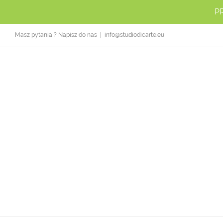
Przejdź
P
do
zawartości
Masz pytania ? Napisz do nas
|
info@studiodicarte.eu