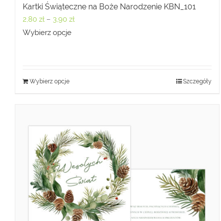
Kartki Świąteczne na Boże Narodzenie KBN_101
Zakres
2,80
zł
–
3,90
zł
cen:
Wybierz opcje
od
2,80 zł
do
Wybierz opcje
Szczegóły
3,90 zł