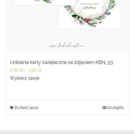
Unikalne karty świąteczne ze zdjęciem KBN_53
Zakres
2,80
zł
–
3,90
zł
cen:
Wybierz opcje
od
2,80 zł
do
Wybierz opcje
Szczegóły
3,90 zł