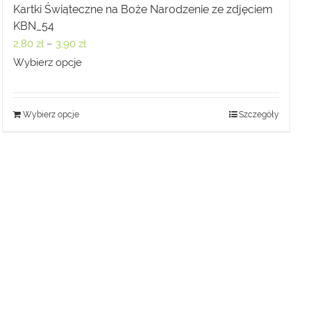
Kartki Świąteczne na Boże Narodzenie ze zdjęciem
KBN_54
Zakres
2,80
zł
–
3,90
zł
cen:
Wybierz opcje
od
2,80 zł
Wybierz opcje
Szczegóły
do
3,90 zł